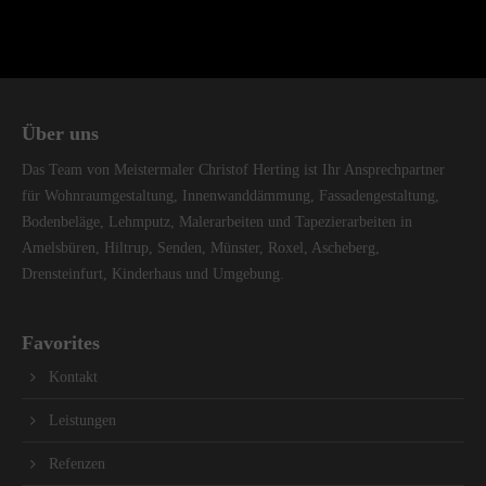
Über uns
Das Team von Meistermaler Christof Herting ist Ihr Ansprechpartner
für Wohnraumgestaltung, Innenwanddämmung, Fassadengestaltung,
Bodenbeläge, Lehmputz, Malerarbeiten und Tapezierarbeiten in
Amelsbüren, Hiltrup, Senden, Münster, Roxel, Ascheberg,
Drensteinfurt, Kinderhaus und Umgebung.
Favorites
Kontakt
Leistungen
Refenzen