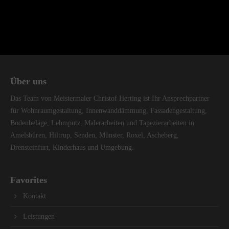
Über uns
Das Team von Meistermaler Christof Herting ist Ihr Ansprechpartner
für Wohnraumgestaltung, Innenwanddämmung, Fassadengestaltung,
Bodenbeläge, Lehmputz, Malerarbeiten und Tapezierarbeiten in
Amelsbüren, Hiltrup, Senden, Münster, Roxel, Ascheberg,
Drensteinfurt, Kinderhaus und Umgebung.
Favorites
Kontakt
Leistungen